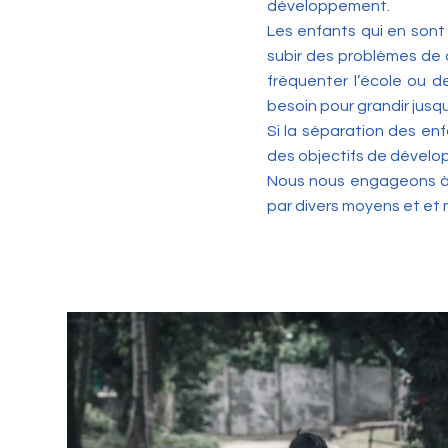
développement.
Les enfants qui en sont
subir des problèmes de 
fréquenter l’école ou d
besoin pour grandir jusqu
Si la séparation des enf
des objectifs de dévelop
Nous nous engageons à fa
par divers moyens et et