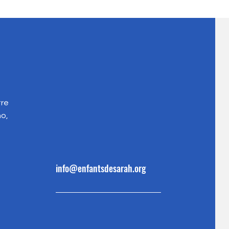
tre
o,
info@enfantsdesarah.org